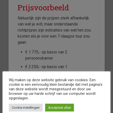
Prijsvoorbeeld
Natuurlijk zijn de prijzen sterk afhankelijk
van wat je wilt, maar onderstaande
richtprijzen zijn indicaties van wat het zou
kosten als je voor een 7-daagse tour zou
gaan:
€ 1.775,- op basis van 2
persoonskamer
€ 2.250,- op basis van 1
persoonskamer
Wij maken op deze website gebruik van cookies. Een
Duo € 975,-
cookie is een eenvoudig klein bestandje dat met pagina's
van deze website wordt meegestuurd en door uw
Voor motoren zwaarder dan 300 kilo en
browser op uw harde schrijf van uw computer wordt
langer dan 2.40 meter hebben we geen
opgeslagen.
plaats. Heb jij zo’n motor neem dan gerust
Cookie instellingen
Accepteer alles
contact
op. Gaan we een oplossing zoeken.