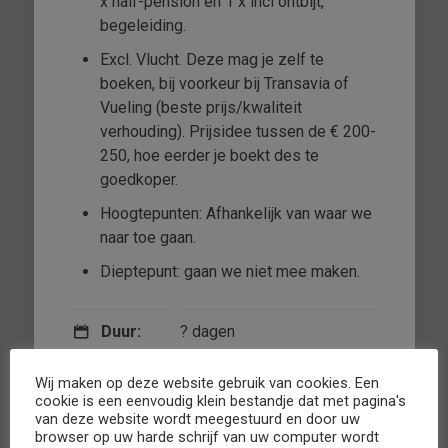
x half-pension en 1 x incl ontbijt,
begeleiding.
Excl. Vlucht. Deze mag je zelf te
boeken, bij voorkeur bij Transavia of
Vueling (beste prijs/kwaliteit
verhouding). Prijsidee tussen de € 200-
250, hoe eerder je boekt des te
goedkoper.
Hoogtepunten: Afhankelijk van waar we
naar toe gaan.
Dieptepunt: gaan we niet mee maken.
Duur:
? dagen
Lengte:
ca. 2.100 kilometer of
Wij maken op deze website gebruik van cookies. Een
minder indien gewenst
cookie is een eenvoudig klein bestandje dat met pagina's
van deze website wordt meegestuurd en door uw
browser op uw harde schrijf van uw computer wordt
Datum:
ergens in mei