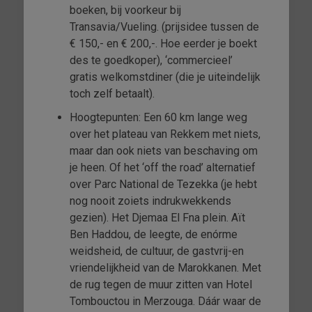
boeken, bij voorkeur bij
Transavia/Vueling. (prijsidee tussen de
€ 150,- en € 200,-. Hoe eerder je boekt
des te goedkoper), ‘commercieel’
gratis welkomstdiner (die je uiteindelijk
toch zelf betaalt).
Hoogtepunten: Een 60 km lange weg
over het plateau van Rekkem met niets,
maar dan ook niets van beschaving om
je heen. Of het ‘off the road’ alternatief
over Parc National de Tezekka (je hebt
nog nooit zoiets indrukwekkends
gezien). Het Djemaa El Fna plein. Aït
Ben Haddou, de leegte, de enórme
weidsheid, de cultuur, de gastvrij-en
vriendelijkheid van de Marokkanen. Met
de rug tegen de muur zitten van Hotel
Tombouctou in Merzouga. Dáár waar de