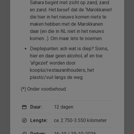
Sahara begint met zicht op zand, zand
en zand. Het besef dat de ‘Marokkanen’
die hier in het nieuws komen niets te
maken hebben met de Marokkanen
daar (en die in NL niet in het nieuws
komen…). Om maar íets te noemen.
Dieptepunten: ach wat is diep? Soms,
hier en daar geen alcohol, af en toe
‘afgezet’ worden door
kooplui/restauranthouders, het
plastic/vuil langs de weg.
(*) Onder voorbehoud.
Duur:
12 dagen
Lengte:
ca. 2.750-3.550 kilometer
Datum:
16-10 / 29-10-2026