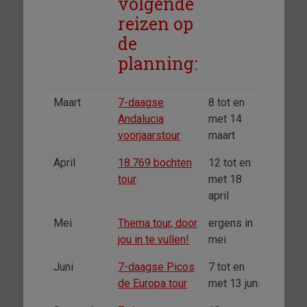
volgende
reizen op
de
planning:
Maart
7-daagse
8 tot en
Andalucia
met 14
voorjaarstour
maart
April
18.769 bochten
12 tot en
tour
met 18
april
Mei
Thema tour, door
ergens in
jou in te vullen!
mei
Juni
7-daagse Picos
7 tot en
de Europa tour
met 13 juni