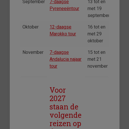
September
7-daagse
13 tot en
Pyreneeëntour
met 19
september
Oktober
12-daagse
16 tot en
Marokko tour
met 29
oktober
November
7-daagse
15 tot en
Andalucia najaar
met 21
tour
november
Voor
2027
staan de
volgende
reizen op