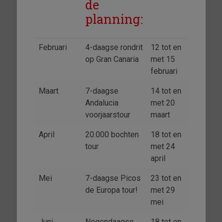
de
planning:
Februari
4-daagse rondrit
12 tot en
op Gran Canaria
met 15
februari
Maart
7-daagse
14 tot en
Andalucia
met 20
voorjaarstour
maart
April
20.000 bochten
18 tot en
tour
met 24
april
Mei
7-daagse Picos
23 tot en
de Europa tour!
met 29
mei
Juni
Negendaagse
18 tot en