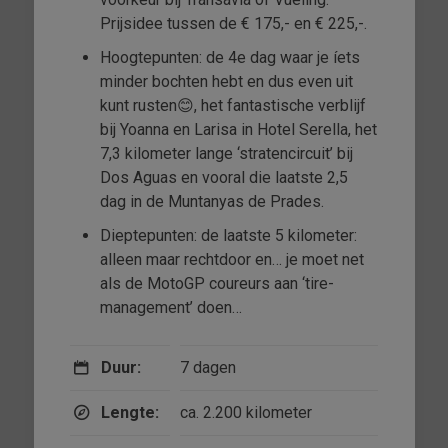
Prijsidee tussen de € 175,- en € 225,-.
Hoogtepunten: de 4e dag waar je íets
minder bochten hebt en dus even uit
kunt rusten😊, het fantastische verblijf
bij Yoanna en Larisa in Hotel Serella, het
7,3 kilometer lange ‘stratencircuit’ bij
Dos Aguas en vooral die laatste 2,5
dag in de Muntanyas de Prades.
Dieptepunten: de laatste 5 kilometer:
alleen maar rechtdoor en… je moet net
als de MotoGP coureurs aan ‘tire-
management’ doen…
Duur:
7 dagen
Lengte:
ca. 2.200 kilometer