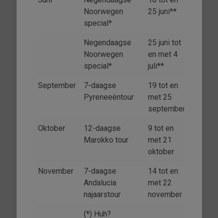
Noorwegen
25 juni**
special*
Negendaagse
25 juni tot
Noorwegen
en met 4
special*
juli**
September
7-daagse
19 tot en
Pyreneeëntour
met 25
september
Oktober
12-daagse
9 tot en
Marokko tour
met 21
oktober
November
7-daagse
14 tot en
Andalucia
met 22
najaarstour
november
(*) Huh?