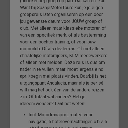
(onbekende) groep op pad. Dat kan én…kan.
Want bij SpanjeMotorTours kun je je eigen
groepsreis laten organiseren op een door
jou gewenste datum voor JOUW groep of
club. Met alleen maar klassieke motoren of
van een specifiek merk, of als bestemming
voor een bochtentraining, of voor jouw
motorclub. Of als dealerreis. Of met alleen
christelijke motorrijders, KLM medewerkers
of alleen met meiden. Deze reis is dus om
nader in te vullen, maar ‘moet’ ergens eind
april/begin mei plaats vinden. Daarbij is het
uitgangspunt Andalucia, maar als je per sé
wilt mag het ook één van de andere reizen
zijn. Of totáál wat anders? Heb je
ideeën/wensen? Laat het weten!
Incl. Motortransport, routes voor
navigatie, 6 hotelovernachtingen o.b.v. 6